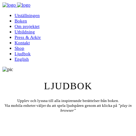
Utställningen
Boken
Om projektet
Utbildning
Press & Arkiv
Kontakt
Shop
Ljudbok
English
LJUDBOK
Upplev och lyssna till alla inspirerande berättelser från boken.
Via mobila enheter väljer du att spela ljudspåren genom att klicka på
”play in
browser”